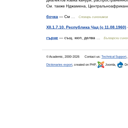
диалектов языка канури, распространенног
См. также Нджамена, Центральноафрика
бочка
— См …
Словарь синонимов
XII.1.7.10. Республика Чад (с 11.08.1960)
гърне
— същ. кюп, делва …
Български сино
© Academic, 2000-2026
Contact us:
Technical Support
,
Dictionaries export
, created on PHP,
Joomla,
Dr