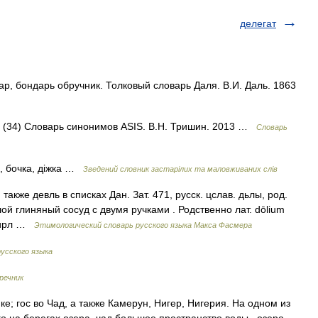
делегат
ар, бондарь обручник. Толковый словарь Даля. В.И. Даль. 1863
ка (34) Словарь синонимов ASIS. В.Н. Тришин. 2013 …
Словарь
, бочка, діжка …
Зведений словник застарілих та маловживаних слів
 также девль в списках Дан. Зат. 471, русск. цслав. дьлы, род.
ьшой глиняный сосуд с двумя ручками . Родственно лат. dōlium
, ирл …
Этимологический словарь русского языка Макса Фасмера
усского языка
речник
е; гос во Чад, а также Камерун, Нигер, Нигерия. На одном из