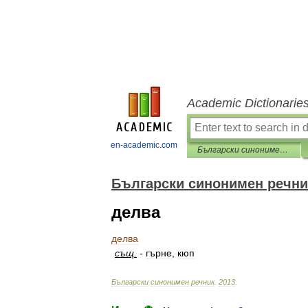
Academic Dictionarie
en-academic.com
Български синонимен речник
Български синонимен речни
делва
делва
същ
.
-
гърне
,
кюп
Български
синонимен
речник
.
2013
.