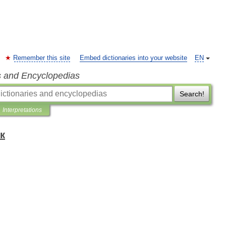
Remember this site
Embed dictionaries into your website
EN
s and Encyclopedias
Search!
Interpretations
к