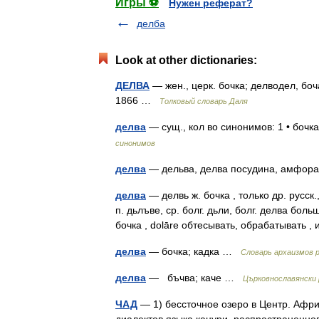
Игры ⚽
Нужен реферат?
делба
Look at other dictionaries:
ДЕЛВА
— жен., церк. бочка; делводел, боч
1866 …
Толковый словарь Даля
делва
— сущ., кол во синонимов: 1 • боч
синонимов
делва
— дельва, делва посудина, амфора
делва
— делвь ж. бочка , только др. русск.,
п. дьлъве, ср. болг. дьли, болг. делва бол
бочка , dolāre обтесывать, обрабатывать 
делва
— бочка; кадка …
Cловарь архаизмов р
делва
— бъчва; каче …
Църковнославянски 
ЧАД
— 1) бессточное озеро в Центр. Африк