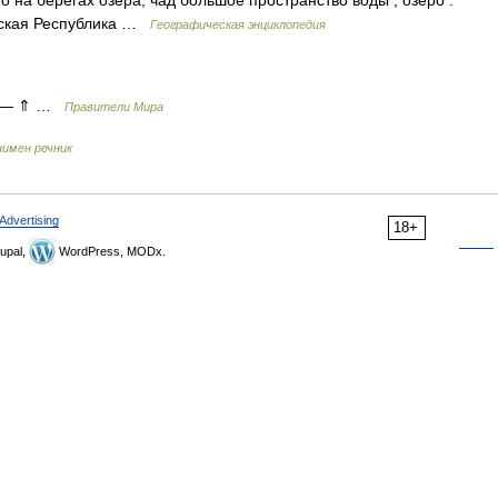
о на берегах озера, чад большое пространство воды , озеро .
нская Республика …
Географическая энциклопедия
— ⇑ …
Правители Мира
нимен речник
Advertising
18+
upal,
WordPress, MODx.